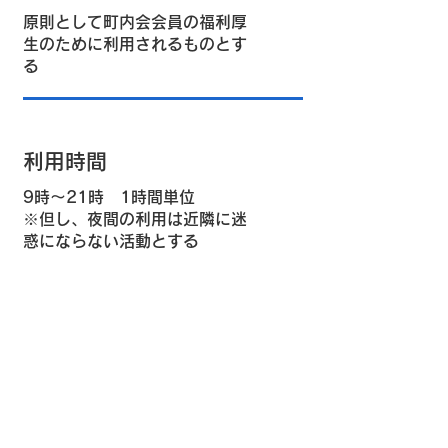
原則として町内会会員の福利厚
生のために利用されるものとす
る
利用時間
9時～21時 1時間単位
※但し、夜間の利用は近隣に迷
惑にならない活動とする
利用料金
大集会室 ：1時間500円
2階会議室： 1時間350円
※町内会会員が主体(2/3以上）
の非営利の団体・グループが利