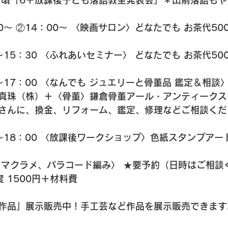
月頃「6＋放課後子ども落語教室発表会」＊出前落語も
00～ ②14：00～ 〈映画サロン〉どなたでも お茶代50
0～15：30 〈ふれあいセミナー〉 どなたでも お茶代50
0～17：00 〈なんでも ジュエリーと骨董品 鑑定＆相談
真珠（株）＋〈骨董〉鎌倉骨董アール・アンティークス
さんに、換金、リフォーム、鑑定、修理などご相談くだ
0～18：00 〈放課後ワークショップ〉色紙スタンプアー
 マクラメ、パラコード編み〉 ★要予約（日時はご相談
 1500円＋材料費
作品」展示販売中！手工芸など作品を展示販売できます