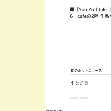
■【Yuu Yu J
6＋cafeの2階 
街のホットニュース