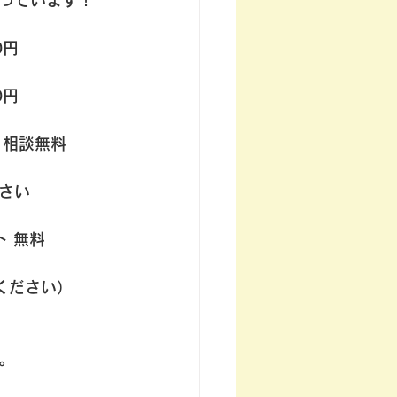
やっています！
0円
0円
〉相談無料
さい
ト 無料
ください）
。