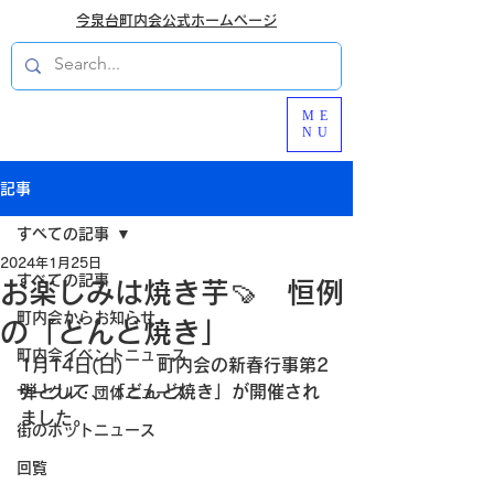
今泉台町内会公式ホームページ
ME
NU
記事
すべての記事
2024年1月25日
すべての記事
お楽しみは焼き芋🍠 恒例
町内会からお知らせ
の「どんど焼き」
町内会イベントニュース
1月14日(日)　　町内会の新春行事第2
弾として、「どんど焼き」が開催され
サークル・団体ニュース
ました。
街のホットニュース
回覧