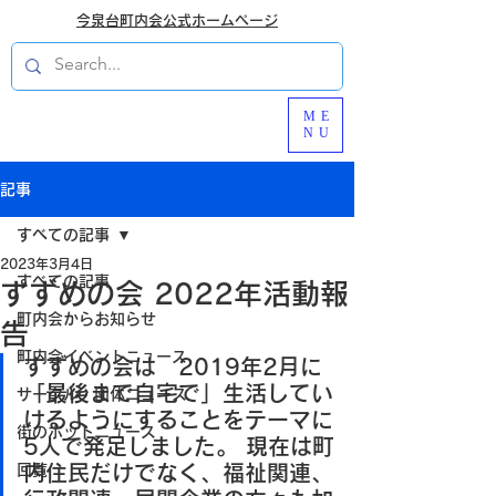
今泉台町内会公式ホームページ
ME
NU
記事
すべての記事
2023年3月4日
すべての記事
すずめの会 2022年活動報
町内会からお知らせ
告
町内会イベントニュース
すずめの会は　2019年2月に
「最後まで自宅で」生活してい
サークル・団体ニュース
けるようにすることをテーマに
街のホットニュース
5人で発足しました。 現在は町
回覧
内住民だけでなく、福祉関連、