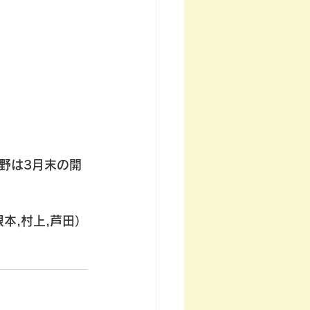
野
は3月末の開
本,村上,芦田）