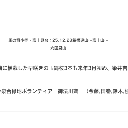
馬の背小径・富士見台
：25,12,28箱根連山～富士山～
六国見山
前に植栽した
早咲きの玉縄桜
3本も来年3月初め、
染井吉
今泉台緑地ボランティア　御法川齊　（今藤,田巻,鈴木,根