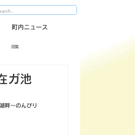
町内ニュース
回覧
在ガ池
湖畔～のんびり