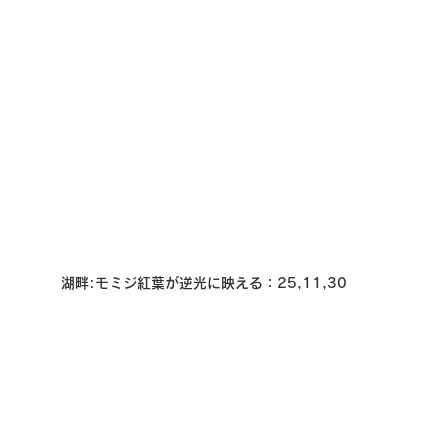
湖畔
:
モミジ紅葉
が逆光に映える：25,11,30