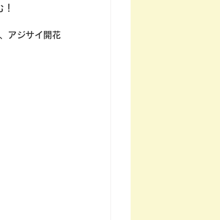
む！
、アジサイ開花