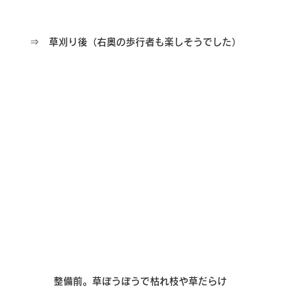
⇒
　草刈り後（右奥の歩行者も楽しそうでした）　
整備前。草ぼうぼうで枯れ枝や草だらけ