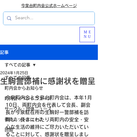
今泉台町内会公式ホームページ
ME
NU
記事
すべての記事
2024年1月25日
すべての記事
生駒警部補に感謝状を贈呈
町内会からお知らせ
今泉町内会と今泉台町内会は、本年1月
町内会イベントニュース
10日、両町内会を代表して会長、副会
サークル・団体ニュース
長が今泉駐在所の生駒好一警部補を訪
街のホットニュース
問し、長きにわたり両町内の安全・安
心な生活の維持にご尽力いただいてい
回覧
ることに対して、感謝状を贈呈しまし