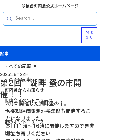
今泉台町内会公式ホームページ
ME
NU
記事
すべての記事
2025年6月22日
すべての記事
第2回 湖畔 蚤の市開
町内会からお知らせ
催！！
町内会イベントニュース
3月に開催した湖畔蚤の市。
大変好評につき、今年度も開催するこ
サークル・団体ニュース
とになりました。
街のホットニュース
本日11時～16時に開催しますので是非
回覧
お立ち寄りください！