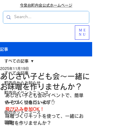
今泉台町内会公式ホームページ
ME
NU
記事
すべての記事
2025年11月19日
すべての記事
あじさい子ども会～一緒に
町内会からお知らせ
お味噌を作りませんか？
町内会イベントニュース
あじさい子ども会のイベントで、簡単
みそづくりを行います✋
サークル・団体ニュース
飛び込み参加OK！
街のホットニュース
味噌づくりキットを使って、一緒にお
回覧
味噌を作りませんか？