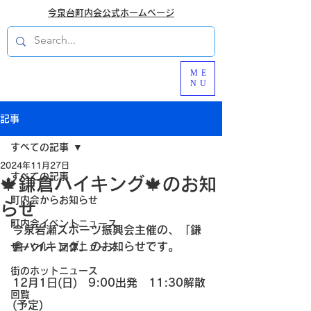
今泉台町内会公式ホームページ
ME
NU
記事
すべての記事
2024年11月27日
すべての記事
🍁鎌倉ハイキング🍁のお知
町内会からお知らせ
らせ
町内会イベントニュース
今泉岩瀬スポーツ振興会主催の、「鎌
倉ハイキング」のお知らせです。 
サークル・団体ニュース
街のホットニュース
12月1日(日)　9:00出発　11:30解散
回覧
(予定) 