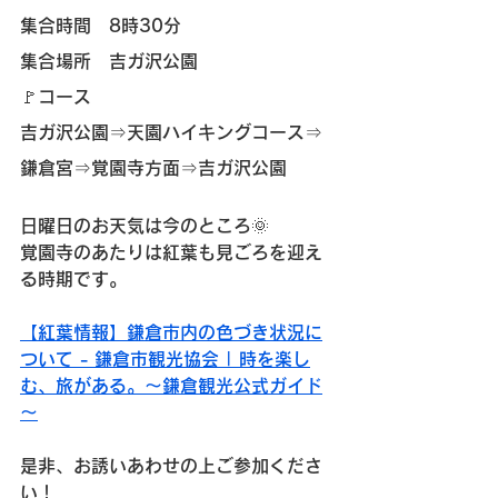
集合時間　8時30分
集合場所　吉ガ沢公園
🚩コース 
吉ガ沢公園⇒天園ハイキングコース⇒
鎌倉宮⇒覚園寺方面⇒吉ガ沢公園
日曜日のお天気は今のところ🌞
覚園寺のあたりは紅葉も見ごろを迎え
る時期です。
【紅葉情報】鎌倉市内の色づき状況に
ついて - 鎌倉市観光協会 | 時を楽し
む、旅がある。～鎌倉観光公式ガイド
～
是非、お誘いあわせの上ご参加くださ
い！