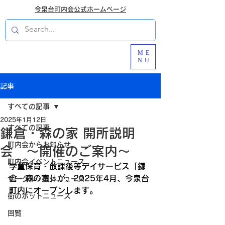
今泉台町内会公式ホームページ
ME
NU
記事
すべての記事
2025年1月12日
すべての記事
鎌倉・森の家 開所説明
町内会からお知らせ
会 ～開催のご案内～
町内会イベントニュース
学童保育・放課後等デイサービス「鎌
倉・森の家」が、2025年4月、今泉台
サークル・団体ニュース
町内にオープンします。
街のホットニュース
回覧